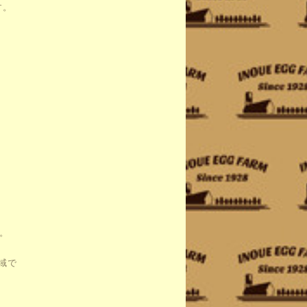
す。
。
域で