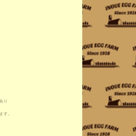
。
あり
ます。
、