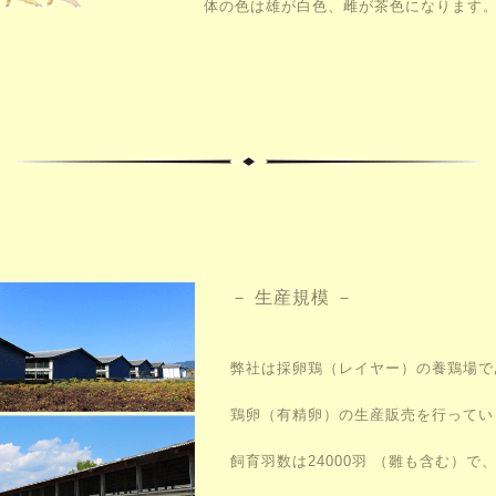
体の色は雄が白色、雌が茶色になります
－ 生産規模 －
弊社は採卵鶏（レイヤー）の養鶏場で
鶏卵（有精卵）の生産販売を行ってい
飼育羽数は24000羽 （雛も含む）で