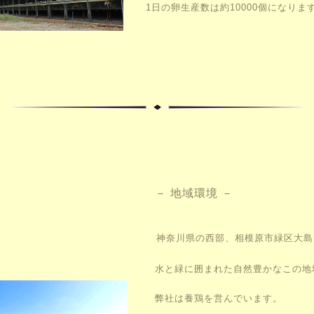
1日の卵生産数は約10000個になりま
－ 地域環境 －
神奈川県の西部、
相模原市緑区大島
水と緑に囲まれた自然豊かなこの地
弊社は養鶏を営んでいます。