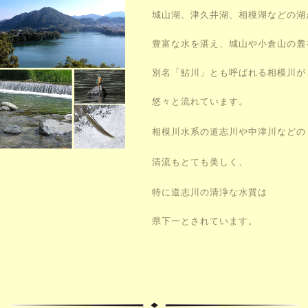
城山湖、津久井湖、相模湖などの
湖
豊富な水を湛え、城山や小倉山
の麓
別名「鮎川」とも呼ばれる
相模川が
悠々と流れています。
相模川水系の道志川や中津川などの
清流もとても美しく、
特に道志川の清浄な水質は
県下一とされています。