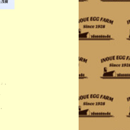
」。
で
。
。