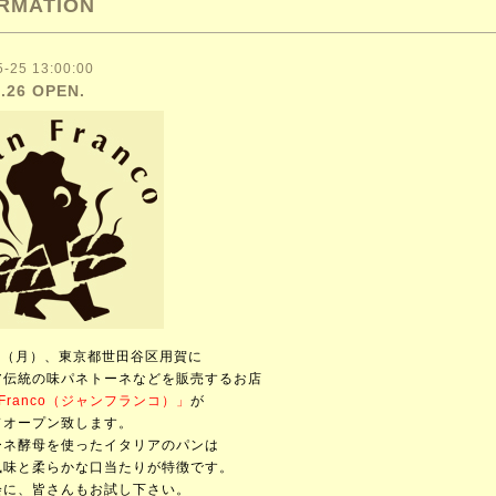
RMATION
5-25 13:00:00
5.26 OPEN.
日（月）、東京都世田谷区用賀に
ア伝統の味パネトーネなどを販売するお店
n Franco（ジャンフランコ）」
が
ドオープン致します。
ーネ酵母を使ったイタリアのパンは
風味と柔らかな口当たりが特徴です。
会に、皆さんもお試し下さい。