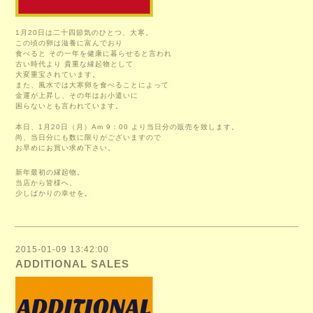
1月20日は
二十四節気のひとつ、大寒。
この頃の卵は滋養に富んでおり
食べると その一年を健康に暮らせると言われ
古い時代より 貴重な縁起物として
大変重宝されています。
また、風水では大寒卵を食べることによって
金運が上昇し、その年はお小遣いに
困らないとも言われています。
本日、1月20日（月）Am 9：00 より当日分の販売を致します。
尚、当日分にも数に限りがございますので
お早めにお買い求め下さい。
新年最初の縁起物。
当店から皆様へ、
少しばかりの幸せを。
2015-01-09 13:42:00
ADDITIONAL SALES