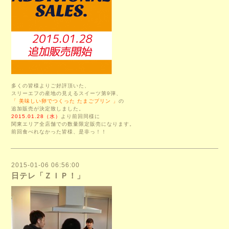
多くの皆様よりご好評頂いた、
スリーエフの産地の見えるスイーツ第9弾、
「 美味しい卵でつくった たまごプリン 」
の
追加販売が決定致しました。
2015.01.28（水）
より前回同様に
関東エリア全店舗での数量限定販売になります。
前回食べれなかった皆様、是非っ！！
2015-01-06 06:56:00
日テレ「ＺＩＰ！」