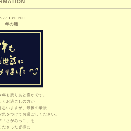
RMATION
2-27 13:00:00
3年 年の瀬
今年も残りあと僅かです。
しくお過ごしの方が
は
思いますが、最後の最後
お気をつけてお過ごしください。
年「さがみっこ」を
くださった
皆様に