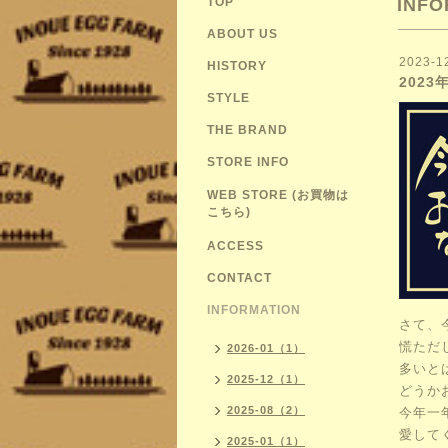
TOP
INFO
ABOUT US
2023-1
HISTORY
202
STYLE
THE BRAND
STORE INFO
WEB STORE (お買物は
こちら)
ACCESS
CONTACT
INFORMATION
さて、
慌ただ
2026-01（1）
多いと
2025-12（1）
どうか
2025-08（2）
今年一
愛して
2025-01（1）